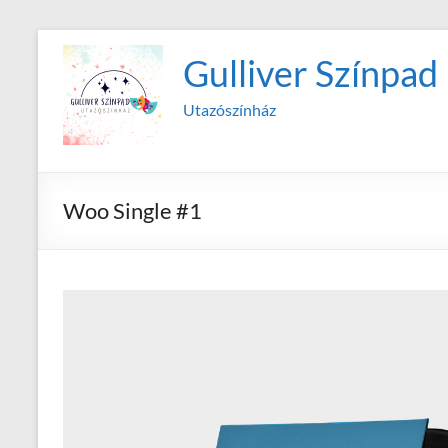
Skip
to
Gulliver Színpad
content
Utazószínház
Woo Single #1