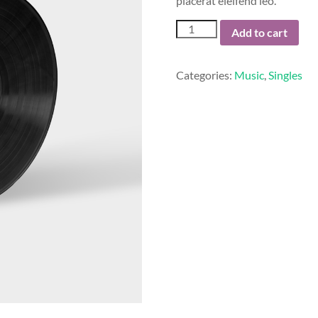
placerat eleifend leo.
Woo
Add to cart
Single
#1
quantity
Categories:
Music
,
Singles