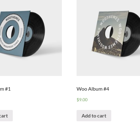
m #1
Woo Album #4
$
9.00
cart
Add to cart