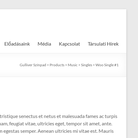
More Free Themes
Előadásaink
Média
Kapcsolat
Társulati Hírek
Gulliver Színpad
>
Products
>
Music
>
Singles
>
Woo Single #1
tristique senectus et netus et malesuada fames ac turpis
m, feugiat vitae, ultricies eget, tempor sit amet, ante.
 egestas semper. Aenean ultricies mi vitae est. Mauris