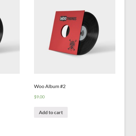
Woo Album #2
$
9.00
Add to cart