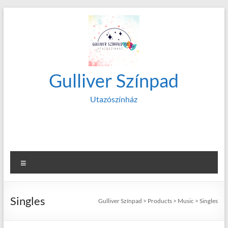
Skip
to
content
Gulliver Színpad
Utazószínház
More Free Themes
Menu
Singles
Gulliver Színpad
>
Products
>
Music
>
Singles