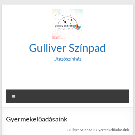
Skip
to
content
Gulliver Színpad
Utazószínház
More Free Themes
Menu
Gyermekelőadásaink
Gulliver Színpad
>
Gyermekelőadásaink